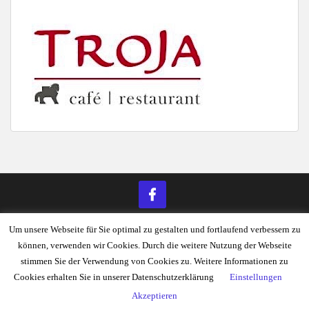
Um unsere Webseite für Sie optimal zu gestalten und fortlaufend verbessern zu
KONTAKT
ANFAHRT
DATENSCHUTZERKLÄRUNG
können, verwenden wir Cookies. Durch die weitere Nutzung der Webseite
IMPRESSUM
stimmen Sie der Verwendung von Cookies zu. Weitere Informationen zu
Cookies erhalten Sie in unserer Datenschutzerklärung
Einstellungen
Spvgg Wacker Braunschweig v. 1912 e.V. Theme von
Colorlib
Powered by
Akzeptieren
WordPress