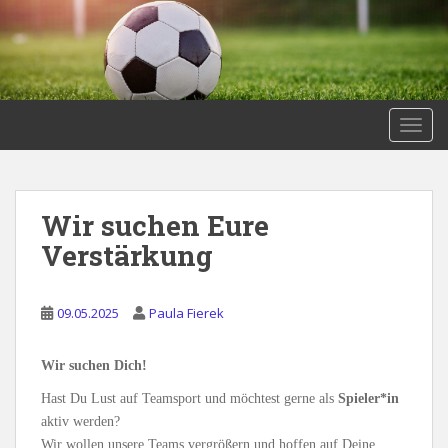
S
k
i
p
t
o
TOGG
m
a
i
Wir suchen Eure
n
c
Verstärkung
o
n
t
09.05.2025
Paula Fierek
e
n
Wir suchen Dich!
t
Hast Du Lust auf Teamsport und möchtest gerne als
Spieler*in
aktiv werden?
Wir wollen unsere Teams vergrößern und hoffen auf Deine