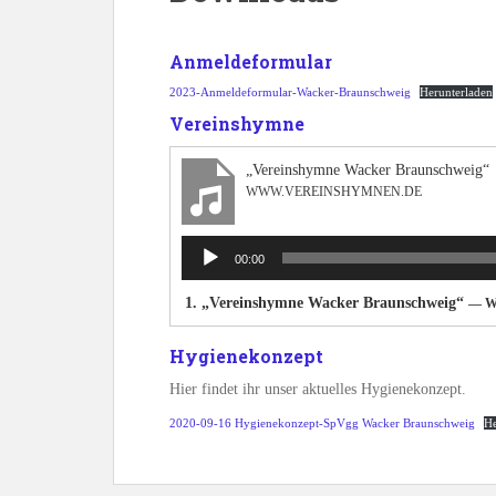
Anmeldeformular
2023-Anmeldeformular-Wacker-Braunschweig
Herunterladen
Vereinshymne
„Vereinshymne Wacker Braunschweig“
WWW.VEREINSHYMNEN.DE
Audio-
00:00
Player
1.
„Vereinshymne Wacker Braunschweig“
— W
Hygienekonzept
Hier findet ihr unser aktuelles Hygienekonzept.
2020-09-16 Hygienekonzept-SpVgg Wacker Braunschweig
He