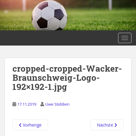
S
k
i
p
t
o
TOGG
m
a
i
cropped-cropped-Wacker-
n
c
Braunschweig-Logo-
o
192×192-1.jpg
n
t
e
17.11.2019
Uwe Stiddien
n
t
Vorherige
Nächste